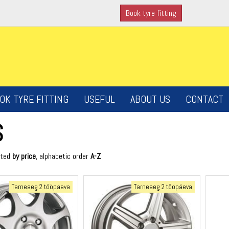
Book tyre fitting
OK TYRE FITTING
USEFUL
ABOUT US
CONTACT
S
rted
by price
, alphabetic order
A-Z
Tarneaeg 2 tööpäeva
Tarneaeg 2 tööpäeva