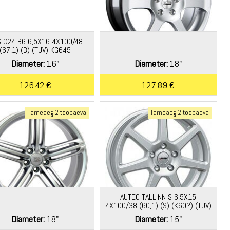
 C24 BG 6,5X16 4X100/48
(67,1) (B) (TUV) KG645
Diameter:
16"
Diameter:
18"
126.42 €
127.89 €
Tarneaeg 2 tööpäeva
Tarneaeg 2 tööpäeva
AUTEC TALLINN S 6,5X15
4X100/38 (60,1) (S) (K60?) (TUV)
KG620 *
Diameter:
18"
Diameter:
15"