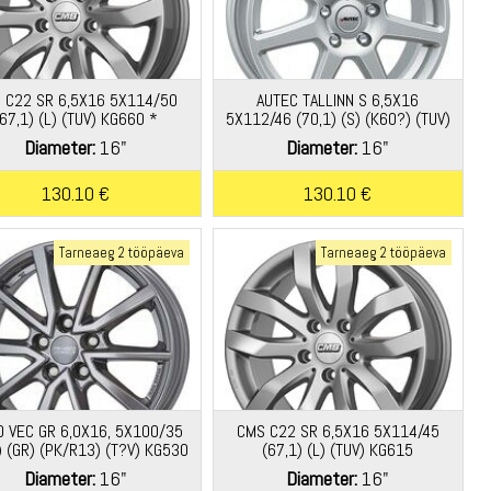
 C22 SR 6,5X16 5X114/50
AUTEC TALLINN S 6,5X16
67,1) (L) (TUV) KG660 *
5X112/46 (70,1) (S) (K60?) (TUV)
KG740 *
Diameter:
16"
Diameter:
16"
130.10 €
130.10 €
Tarneaeg 2 tööpäeva
Tarneaeg 2 tööpäeva
O VEC GR 6,0X16, 5X100/35
CMS C22 SR 6,5X16 5X114/45
) (GR) (PK/R13) (T?V) KG530
(67,1) (L) (TUV) KG615
DEMO
Diameter:
16"
Diameter:
16"