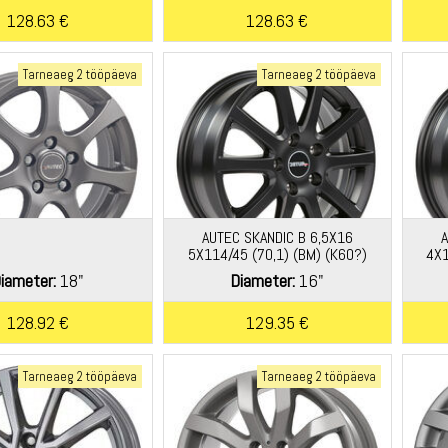
128.63 €
128.63 €
Tarneaeg 2 tööpäeva
Tarneaeg 2 tööpäeva
AUTEC SKANDIC B 6,5X16
5X114/45 (70,1) (BM) (K60?)
4X1
KG680 T?V *
iameter:
18"
Diameter:
16"
128.92 €
129.35 €
Tarneaeg 2 tööpäeva
Tarneaeg 2 tööpäeva