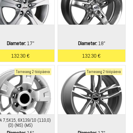
Diameter:
17"
Diameter:
18"
132.30 €
132.30 €
Tarneaeg 2 tööpäeva
Tarneaeg 2 tööpäeva
A 7,5X15, 6X139/10 (110,0)
(D) (NIS) (MS)
Diameter:
15"
Diameter:
17"