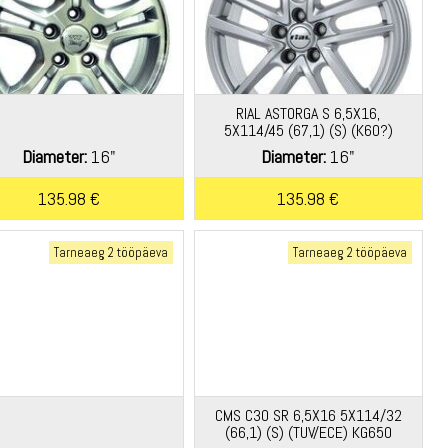
RIAL ASTORGA S 6,5X16,
5X114/45 (67,1) (S) (K60?)
(TUV/ECE) (HYU) KG680 *
Diameter:
16"
Diameter:
16"
135.98 €
135.98 €
Tarneaeg 2 tööpäeva
Tarneaeg 2 tööpäeva
CMS C30 SR 6,5X16 5X114/32
(66,1) (S) (TUV/ECE) KG650