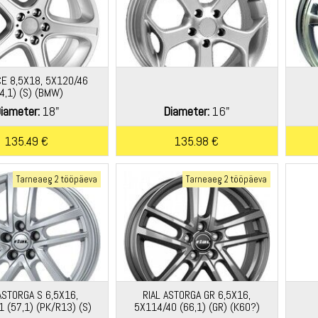
E 8,5X18, 5X120/46
4,1) (S) (BMW)
iameter:
18"
Diameter:
16"
135.49 €
135.98 €
Tarneaeg 2 tööpäeva
Tarneaeg 2 tööpäeva
ASTORGA S 6,5X16,
RIAL ASTORGA GR 6,5X16,
 (57,1) (PK/R13) (S)
5X114/40 (66,1) (GR) (K60?)