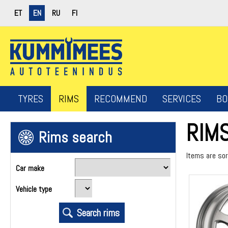
ET
EN
RU
FI
TYRES
RIMS
RECOMMEND
SERVICES
BO
RIM
Rims search
Items are so
Car make
Vehicle type