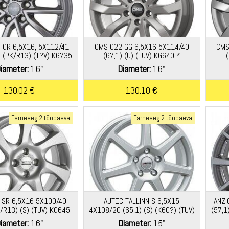
C GR 6,5X16, 5X112/41
CMS C22 GG 6,5X16 5X114/40
CMS
) (PK/R13) (T?V) KG735
(67,1) (U) (TUV) KG640 *
(
iameter:
16"
Diameter:
16"
130.02 €
130.10 €
Tarneaeg 2 tööpäeva
Tarneaeg 2 tööpäeva
 SR 6,5X16 5X100/40
AUTEC TALLINN S 6,5X15
ANZI
K/R13) (S) (TUV) KG645
4X108/20 (65,1) (S) (K60?) (TUV)
(57,1
*
KG660 *
iameter:
16"
Diameter:
15"