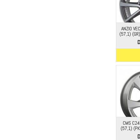
ANZIO VE
(57,1) (GR
D
CMS C24
(57,1) (P
D