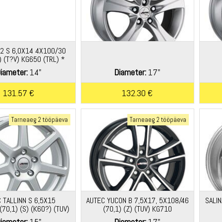
2 S 6,0X14 4X100/30
S) (T?V) KG650 (TRL) *
iameter:
14"
Diameter:
17"
131.57 €
132.30 €
Tarneaeg 2 tööpäeva
Tarneaeg 2 tööpäeva
 TALLINN S 6,5X15
AUTEC YUCON B 7,5X17, 5X108/46
SALIN
70,1) (S) (K60?) (TUV)
(70,1) (Z) (TUV) KG710
KG680
iameter:
15"
Diameter:
17"