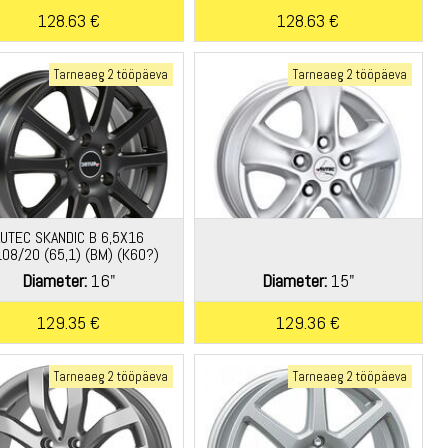
128.63 €
128.63 €
Tarneaeg 2 tööpäeva
Tarneaeg 2 tööpäeva
AUTEC SKANDIC B 6,5X16
08/20 (65,1) (BM) (K60?)
KG580 T?V
Diameter:
16"
Diameter:
15"
129.35 €
129.36 €
Tarneaeg 2 tööpäeva
Tarneaeg 2 tööpäeva