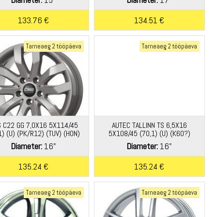
133.76 €
134.51 €
Tarneaeg 2 tööpäeva
Tarneaeg 2 tööpäeva
 C22 GG 7,0X16 5X114/45
AUTEC TALLINN TS 6,5X16
1) (U) (PK/R12) (TUV) (HON)
5X108/45 (70,1) (U) (K60?)
KG660 *
KG740 T?V *
Diameter:
16"
Diameter:
16"
135.24 €
135.24 €
Tarneaeg 2 tööpäeva
Tarneaeg 2 tööpäeva