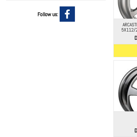
Follow us:
ARCAST
5X112/2
D
D