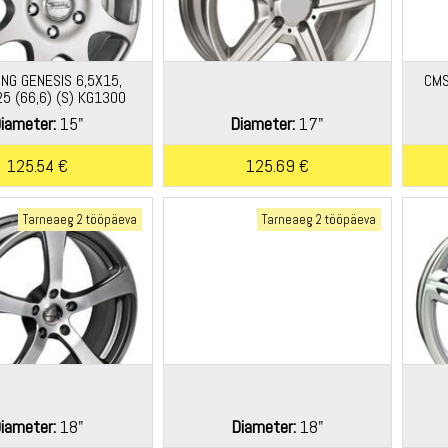
ING GENESIS 6,5X15,
CMS
5 (66,6) (S) KG1300
iameter:
15"
Diameter:
17"
125.54 €
125.69 €
Tarneaeg 2 tööpäeva
Tarneaeg 2 tööpäeva
iameter:
18"
Diameter:
18"