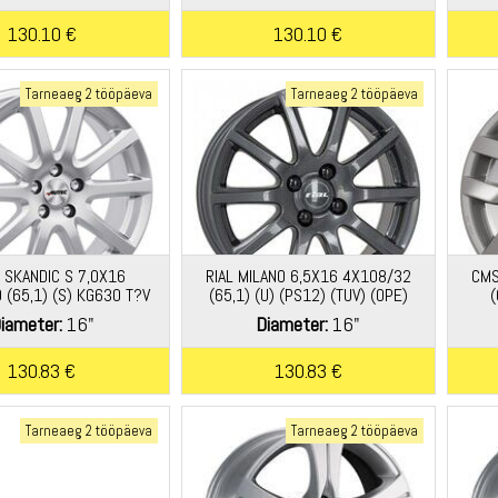
130.10 €
130.10 €
Tarneaeg 2 tööpäeva
Tarneaeg 2 tööpäeva
 SKANDIC S 7,0X16
RIAL MILANO 6,5X16 4X108/32
CMS
 (65,1) (S) KG630 T?V
(65,1) (U) (PS12) (TUV) (OPE)
(
KG610 *
iameter:
16"
Diameter:
16"
130.83 €
130.83 €
Tarneaeg 2 tööpäeva
Tarneaeg 2 tööpäeva