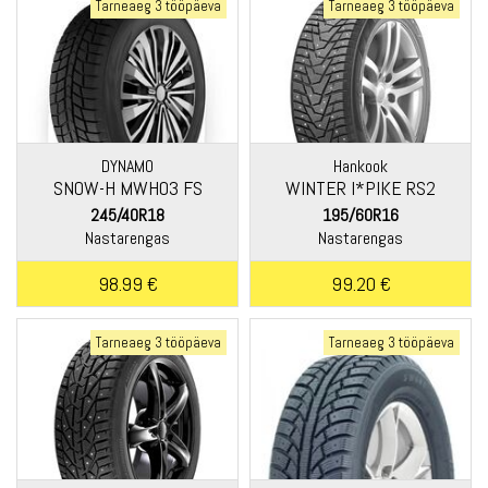
Tarneaeg 3 tööpäeva
Tarneaeg 3 tööpäeva
DYNAMO
Hankook
SNOW-H MWH03 FS
WINTER I*PIKE RS2
(W429)
245/40R18
195/60R16
Nastarengas
Nastarengas
98.99 €
99.20 €
Tarneaeg 3 tööpäeva
Tarneaeg 3 tööpäeva