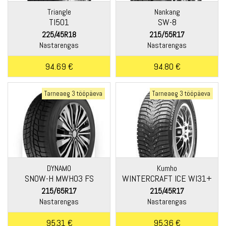
Triangle
Nankang
TI501
SW-8
225/45R18
215/55R17
Nastarengas
Nastarengas
94.69 €
94.80 €
Tarneaeg 3 tööpäeva
Tarneaeg 3 tööpäeva
DYNAMO
Kumho
SNOW-H MWH03 FS
WINTERCRAFT ICE WI31+
215/65R17
215/45R17
Nastarengas
Nastarengas
95.31 €
95.36 €