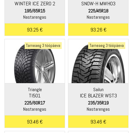
WINTER ICE ZERO 2
SNOW-H MWH03
195/65R15
225/45R18
Nastarengas
Nastarengas
93.25 €
93.26 €
Tarneaeg 3 tööpäeva
Tarneaeg 3 tööpäeva
Triangle
Sailun
TI501
ICE BLAZER WST3
225/60R17
235/35R19
Nastarengas
Nastarengas
93.46 €
93.46 €