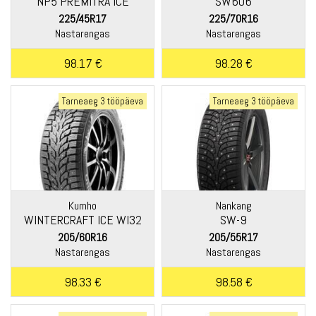
NP5 PREMITRA ICE
SW606
225/45R17
225/70R16
Nastarengas
Nastarengas
98.17 €
98.28 €
Tarneaeg 3 tööpäeva
Tarneaeg 3 tööpäeva
Kumho
Nankang
WINTERCRAFT ICE WI32
SW-9
205/60R16
205/55R17
Nastarengas
Nastarengas
98.33 €
98.58 €