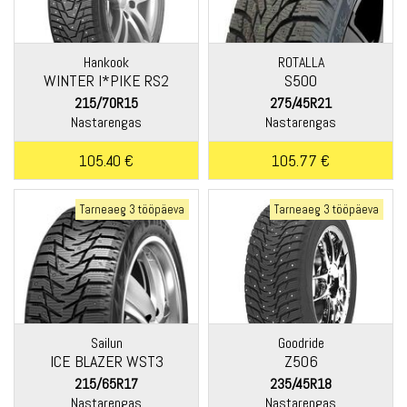
Hankook
ROTALLA
WINTER I*PIKE RS2
S500
(W429)
215/70R15
275/45R21
Nastarengas
Nastarengas
105.40 €
105.77 €
Tarneaeg 3 tööpäeva
Tarneaeg 3 tööpäeva
Sailun
Goodride
ICE BLAZER WST3
Z506
215/65R17
235/45R18
Nastarengas
Nastarengas