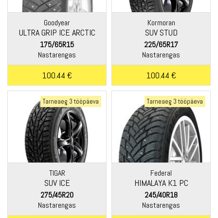
Goodyear
Kormoran
ULTRA GRIP ICE ARCTIC
SUV STUD
175/65R15
225/65R17
Nastarengas
Nastarengas
100.44 €
100.44 €
Tarneaeg 3 tööpäeva
Tarneaeg 3 tööpäeva
TIGAR
Federal
SUV ICE
HIMALAYA K1 PC
275/45R20
245/40R18
Nastarengas
Nastarengas