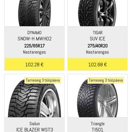
DYNAMO
TIGAR
SNOW-H MWH02
SUV ICE
225/65R17
275/40R20
Nastarengas
Nastarengas
102.28 €
102.68 €
Tarneaeg 3 tööpäeva
Tarneaeg 3 tööpäeva
Sailun
Triangle
ICE BLAZER WST3
TI501