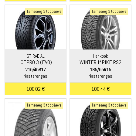
Tarneaeg 3 tööpäeva
Tarneaeg 3 tööpäeva
GT RADIAL
Hankook
ICEPRO 3 (EVO)
WINTER I*PIKE RS2
(W429)
215/45R17
185/55R15
Nastarengas
Nastarengas
100.02 €
100.44 €
Tarneaeg 3 tööpäeva
Tarneaeg 3 tööpäeva