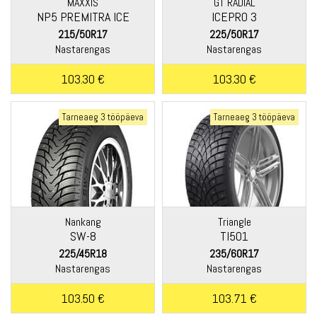
MAXXIS
GT RADIAL
NP5 PREMITRA ICE
ICEPRO 3
215/50R17
225/50R17
Nastarengas
Nastarengas
103.30 €
103.30 €
Tarneaeg 3 tööpäeva
Tarneaeg 3 tööpäeva
Nankang
Triangle
SW-8
TI501
225/45R18
235/60R17
Nastarengas
Nastarengas
103.50 €
103.71 €