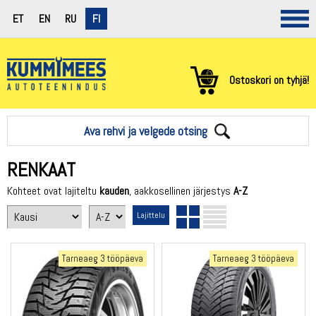
ET
EN
RU
FI
Ostoskori on tyhjä!
Ava rehvi ja velgede otsing
RENKAAT
Kohteet ovat lajiteltu
kauden
, aakkosellinen järjestys
A-Z
Tarneaeg 3 tööpäeva
Tarneaeg 3 tööpäeva