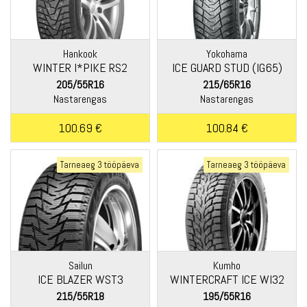
Hankook
Yokohama
WINTER I*PIKE RS2
ICE GUARD STUD (IG65)
(W429)
205/55R16
215/65R16
Nastarengas
Nastarengas
100.69 €
100.84 €
Tarneaeg 3 tööpäeva
Tarneaeg 3 tööpäeva
Sailun
Kumho
ICE BLAZER WST3
WINTERCRAFT ICE WI32
215/55R18
195/55R16