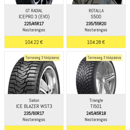
GT RADIAL
ROTALLA
ICEPRO 3 (EVO)
S500
225/45R17
235/55R20
Nastarengas
Nastarengas
104.22 €
104.28 €
Tarneaeg 3 tööpäeva
Tarneaeg 3 tööpäeva
Sailun
Triangle
ICE BLAZER WST3
TI501
235/60R17
245/45R18
Nastarengas
Nastarengas