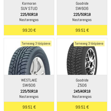
Kormoran
Goodride
SUV STUD
SW606
225/60R18
225/50R18
Nastarengas
Nastarengas
99.20 €
99.51 €
Tarneaeg 3 tööpäeva
Tarneaeg 3 tööpäeva
WESTLAKE
Goodride
SW606
Z506
225/50R18
245/40R18
Nastarengas
Nastarengas
99.51 €
99.51 €