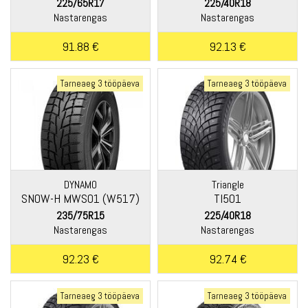
225/65R17
225/40R18
Nastarengas
Nastarengas
91.88 €
92.13 €
Tarneaeg 3 tööpäeva
Tarneaeg 3 tööpäeva
DYNAMO
Triangle
SNOW-H MWS01 (W517)
TI501
235/75R15
225/40R18
Nastarengas
Nastarengas
92.23 €
92.74 €
Tarneaeg 3 tööpäeva
Tarneaeg 3 tööpäeva