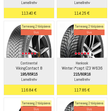
Lamellrehv
Lamellrehv
113.40 €
114.25 €
Tarneaeg 2 tööpäeva
Tarneaeg 2 tööpäeva
Uus
Uus
Continental
Hankook
VikingContact 8
Winter i*cept IZ3 W636
195/65R15
215/60R16
Lamellrehv
Lamellrehv
116.84 €
117.85 €
Tarneaeg 2 tööpäeva
Tarneaeg 2 tööpäeva
Uus
Uus