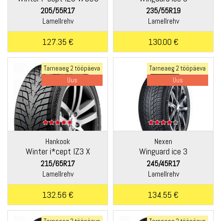
205/55R17
235/55R19
Lamellrehv
Lamellrehv
127.35 €
130.00 €
Tarneaeg 2 tööpäeva
Tarneaeg 2 tööpäeva
Uus
Uus
Hankook
Nexen
Winter i*cept IZ3 X
Winguard ice 3
W636A
215/65R17
245/45R17
Lamellrehv
Lamellrehv
132.56 €
134.55 €