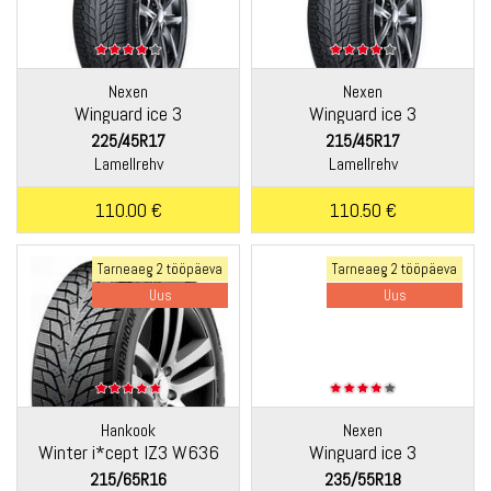
Nexen
Nexen
Winguard ice 3
Winguard ice 3
225/45R17
215/45R17
Lamellrehv
Lamellrehv
110.00 €
110.50 €
Tarneaeg 2 tööpäeva
Tarneaeg 2 tööpäeva
Uus
Uus
Hankook
Nexen
Winter i*cept IZ3 W636
Winguard ice 3
215/65R16
235/55R18