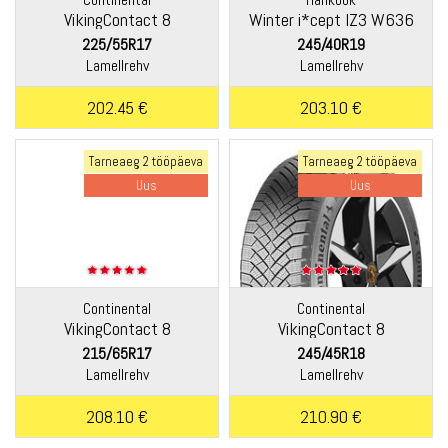
VikingContact 8
Winter i*cept IZ3 W636
225/55R17
245/40R19
Lamellrehv
Lamellrehv
202.45 €
203.10 €
Tarneaeg 2 tööpäeva
Tarneaeg 2 tööpäeva
Uus
Uus
Continental
Continental
VikingContact 8
VikingContact 8
215/65R17
245/45R18
Lamellrehv
Lamellrehv
208.10 €
210.90 €