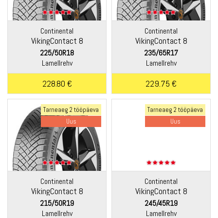
Continental
Continental
VikingContact 8
VikingContact 8
225/50R18
235/65R17
Lamellrehv
Lamellrehv
228.80 €
229.75 €
Tarneaeg 2 tööpäeva
Tarneaeg 2 tööpäeva
Uus
Uus
Continental
Continental
VikingContact 8
VikingContact 8
215/50R19
245/45R19
Lamellrehv
Lamellrehv