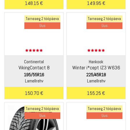
148.15 €
149.95 €
Tarneaeg 2 tööpäeva
Tarneaeg 2 tööpäeva
Uus
Uus
Continental
Hankook
VikingContact 8
Winter i*cept IZ3 W636
195/55R16
225/45R18
Lamellrehv
Lamellrehv
150.70 €
155.25 €
Tarneaeg 2 tööpäeva
Tarneaeg 2 tööpäeva
Uus
Uus