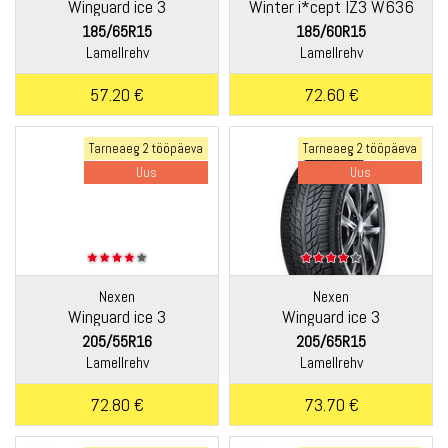
Winguard ice 3
Winter i*cept IZ3 W636
185/65R15
185/60R15
Lamellrehv
Lamellrehv
57.20 €
72.60 €
Tarneaeg 2 tööpäeva
Tarneaeg 2 tööpäeva
Uus
Uus
Nexen
Nexen
Winguard ice 3
Winguard ice 3
205/55R16
205/65R15
Lamellrehv
Lamellrehv
72.80 €
73.70 €