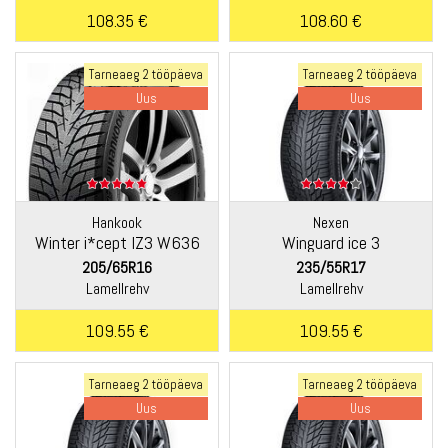
108.35 €
108.60 €
Tarneaeg 2 tööpäeva
Tarneaeg 2 tööpäeva
Uus
Uus
Hankook
Nexen
Winter i*cept IZ3 W636
Winguard ice 3
205/65R16
235/55R17
Lamellrehv
Lamellrehv
109.55 €
109.55 €
Tarneaeg 2 tööpäeva
Tarneaeg 2 tööpäeva
Uus
Uus