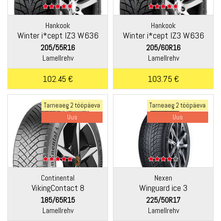
Hankook
Hankook
Winter i*cept IZ3 W636
Winter i*cept IZ3 W636
205/55R16
205/60R16
Lamellrehv
Lamellrehv
102.45 €
103.75 €
Tarneaeg 2 tööpäeva
Tarneaeg 2 tööpäeva
Uus
Uus
Continental
Nexen
VikingContact 8
Winguard ice 3
185/65R15
225/50R17
Lamellrehv
Lamellrehv