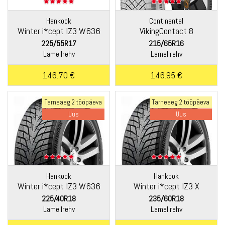
Hankook
Continental
Winter i*cept IZ3 W636
VikingContact 8
225/55R17
215/65R16
Lamellrehv
Lamellrehv
146.70 €
146.95 €
Tarneaeg 2 tööpäeva
Tarneaeg 2 tööpäeva
Uus
Uus
Hankook
Hankook
Winter i*cept IZ3 W636
Winter i*cept IZ3 X
W636A
225/40R18
235/60R18
Lamellrehv
Lamellrehv