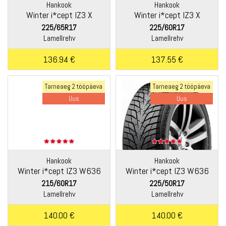
Hankook
Hankook
Winter i*cept IZ3 X
Winter i*cept IZ3 X
W636A
W636A
225/65R17
225/60R17
Lamellrehv
Lamellrehv
136.94 €
137.55 €
Tarneaeg 2 tööpäeva
Tarneaeg 2 tööpäeva
Uus
Uus
Hankook
Hankook
Winter i*cept IZ3 W636
Winter i*cept IZ3 W636
215/60R17
225/50R17
Lamellrehv
Lamellrehv
140.00 €
140.00 €