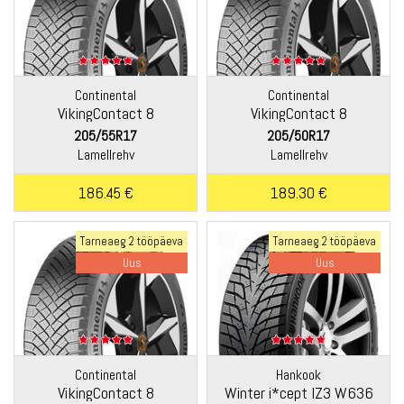
Continental
Continental
VikingContact 8
VikingContact 8
205/55R17
205/50R17
Lamellrehv
Lamellrehv
186.45 €
189.30 €
Tarneaeg 2 tööpäeva
Tarneaeg 2 tööpäeva
Uus
Uus
Continental
Hankook
VikingContact 8
Winter i*cept IZ3 W636