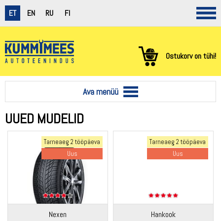
ET
EN
RU
FI
Ostukorv on tühi!
Ava menüü
UUED MUDELID
Tarneaeg 2 tööpäeva
Tarneaeg 2 tööpäeva
Uus
Uus
Nexen
Hankook