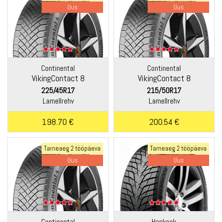
Uus
Uus
Continental
Continental
VikingContact 8
VikingContact 8
225/45R17
215/50R17
Lamellrehv
Lamellrehv
198.70 €
200.54 €
Tarneaeg 2 tööpäeva
Tarneaeg 2 tööpäeva
Uus
Uus
Continental
Hankook