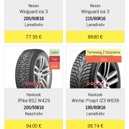
Nexen
Nexen
Winguard ice 3
Winguard ice 3
205/60R16
215/60R16
Lamellrehv
Lamellrehv
77.95 €
88.80 €
Laos
Tarneaeg 2 tööpäeva
Top
Uus
Uus
Hankook
Hankook
IPike RS2 W429
Winter i*cept IZ3 W636
205/55R16
195/60R16
Naastrehv
Lamellrehv
94.00 €
96.74 €