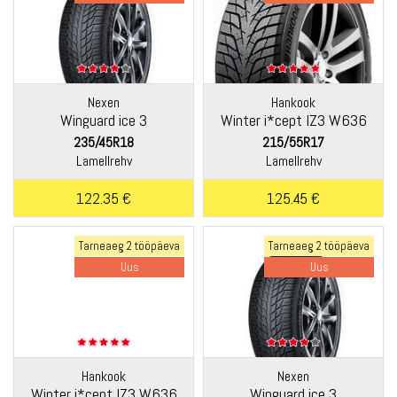
Nexen
Hankook
Winguard ice 3
Winter i*cept IZ3 W636
235/45R18
215/55R17
Lamellrehv
Lamellrehv
122.35 €
125.45 €
Tarneaeg 2 tööpäeva
Tarneaeg 2 tööpäeva
Uus
Uus
Hankook
Nexen
Winter i*cept IZ3 W636
Winguard ice 3