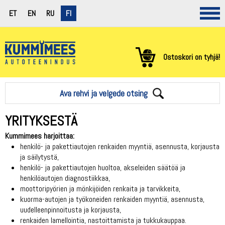
ET
EN
RU
FI
Ostoskori on tyhjä!
Ava rehvi ja velgede otsing
YRITYKSESTÄ
Kummimees harjoittaa:
henkilö- ja pakettiautojen renkaiden myyntiä, asennusta, korjausta
ja säilytystä,
henkilö- ja pakettiautojen huoltoa, akseleiden säätöä ja
henkilöautojen diagnostiikkaa,
moottoripyörien ja mönkijöiden renkaita ja tarvikkeita,
kuorma-autojen ja työkoneiden renkaiden myyntiä, asennusta,
uudelleenpinnoitusta ja korjausta,
renkaiden lamellointia, nastoittamista ja tukkukauppaa.