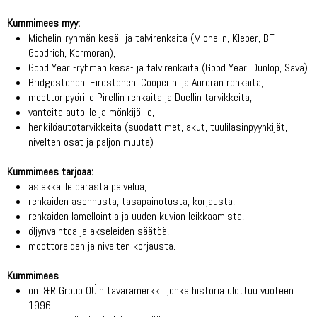
Kummimees myy:
Michelin-ryhmän kesä- ja talvirenkaita (Michelin, Kleber, BF
Goodrich, Kormoran),
Good Year -ryhmän kesä- ja talvirenkaita (Good Year, Dunlop, Sava),
Bridgestonen, Firestonen, Cooperin, ja Auroran renkaita,
moottoripyörille Pirellin renkaita ja Duellin tarvikkeita,
vanteita autoille ja mönkijöille,
henkilöautotarvikkeita (suodattimet, akut, tuulilasinpyyhkijät,
nivelten osat ja paljon muuta)
Kummimees tarjoaa:
asiakkaille parasta palvelua,
renkaiden asennusta, tasapainotusta, korjausta,
renkaiden lamellointia ja uuden kuvion leikkaamista,
öljynvaihtoa ja akseleiden säätöä,
moottoreiden ja nivelten korjausta.
Kummimees
on I&R Group OÜ:n tavaramerkki, jonka historia ulottuu vuoteen
1996,