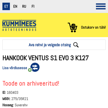
ET
EN
RU
FI
Ostukorv on tühi!
Ava rehvi ja velgede otsing
HANKOOK VENTUS S1 EVO 3 K127
Lisa võrdlusesse
Toode on arhiveeritud!
ID:
160403
Mõõt:
275/35R21
Hooaeg:
Suverehv