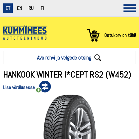
ET
EN
RU
FI
Ostukorv on tühi!
Ava rehvi ja velgede otsing
HANKOOK WINTER I*CEPT RS2 (W452)
Lisa võrdlusesse