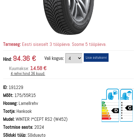
Tarneaeg:
Eesti siseselt 3 tööpäeva. Soome 5 tööpäeva.
94.36 €
Vali kogus:
Hind:
14.58 €
Kuumakse:
4 rehvi hind 36 kuud.
ID:
191229
Mõõt:
175/55R15
Hooaeg:
Lamellrehv
Tootja:
Hankook
Mudel:
WINTER I*CEPT RS2 (W452)
Tootmise aasta:
2024
71 dB
Sõiduki tüüp:
Sõiduauto