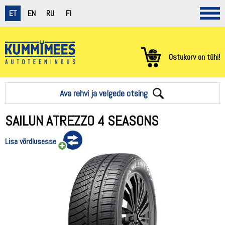
ET
EN
RU
FI
Ostukorv on tühi!
Ava rehvi ja velgede otsing
SAILUN ATREZZO 4 SEASONS
Lisa võrdlusesse