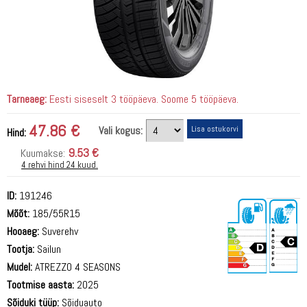
Tarneaeg:
Eesti siseselt 3 tööpäeva. Soome 5 tööpäeva.
47.86 €
Vali kogus:
Hind:
9.53 €
Kuumakse:
4 rehvi hind 24 kuud.
ID:
191246
Mõõt:
185/55R15
Hooaeg:
Suverehv
Tootja:
Sailun
Mudel:
ATREZZO 4 SEASONS
Tootmise aasta:
2025
71 dB
Sõiduki tüüp:
Sõiduauto