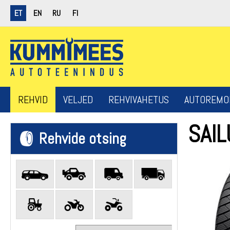
ET
EN
RU
FI
REHVID
VELJED
REHVIVAHETUS
AUTOREMO
SAI
Rehvide otsing