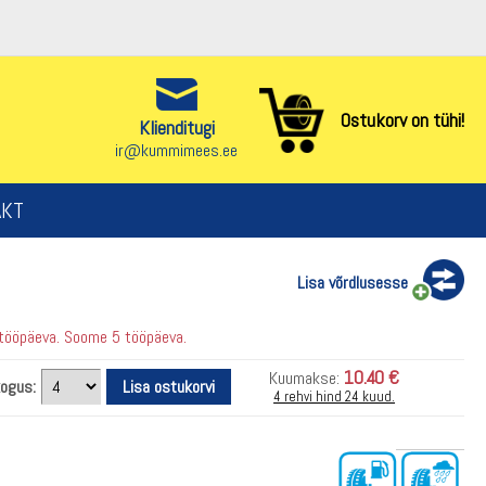
Ostukorv on tühi!
Klienditugi
ir@kummimees.ee
AKT
Lisa võrdlusesse
 tööpäeva. Soome 5 tööpäeva.
10.40 €
Kuumakse:
kogus:
4 rehvi hind 24 kuud.