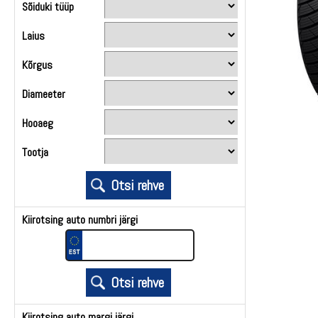
Sõiduki tüüp
Laius
Kõrgus
Diameeter
Hooaeg
Tootja
Kiirotsing auto numbri järgi
Kiirotsing auto margi järgi