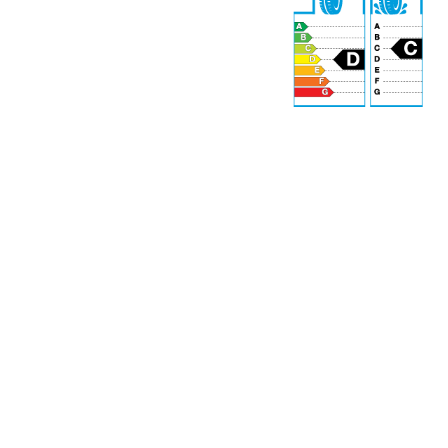
S
72 dB