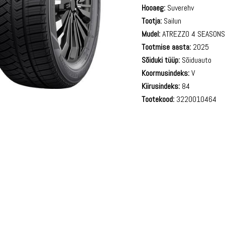
Hooaeg:
Suverehv
Tootja:
Sailun
Mudel:
ATREZZO 4 SEASON
Tootmise aasta:
2025
Sõiduki tüüp:
Sõiduauto
Koormusindeks:
V
Kiirusindeks:
84
Tootekood:
3220010464