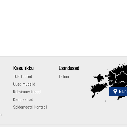
Kasulikku
Esindused
TOP tooted
Tallinn
Uued mudelid
Esin
Rehvisoovitused
Kampaaniad
Spidomeetri kontroll
ri