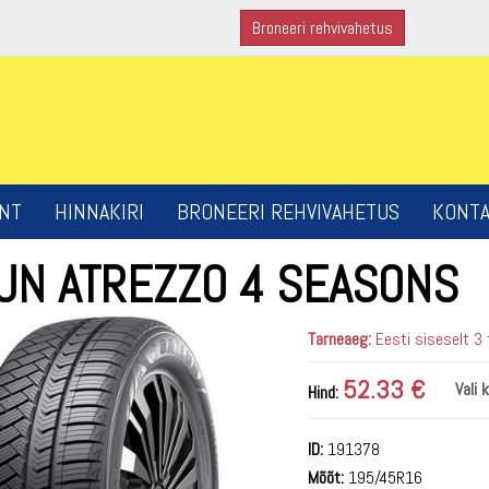
Broneeri rehvivahetus
NT
HINNAKIRI
BRONEERI REHVIVAHETUS
KONT
LUN ATREZZO 4 SEASONS
Tarneaeg:
Eesti siseselt 3
52.33 €
Vali 
Hind:
ID:
191378
Mõõt:
195/45R16