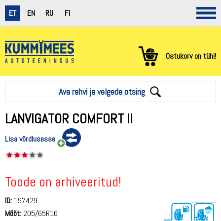
ET
EN
RU
FI
Ostukorv on tühi!
Ava rehvi ja velgede otsing
LANVIGATOR COMFORT II
Lisa võrdlusesse
Toode on arhiveeritud!
ID:
197429
Mõõt:
205/65R16