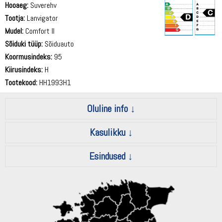
Hooaeg:
Suverehv
Tootja:
Lanvigator
Mudel:
Comfort II
Sõiduki tüüp:
Sõiduauto
71 dB
Koormusindeks:
95
Kiirusindeks:
H
Tootekood:
HH1993H1
Oluline info
Kasulikku
Esindused