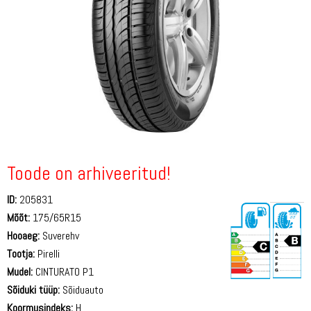
Toode on arhiveeritud!
ID:
205831
Mõõt:
175/65R15
Hooaeg:
Suverehv
Tootja:
Pirelli
Mudel:
CINTURATO P1
Sõiduki tüüp:
Sõiduauto
70 dB
Koormusindeks:
H