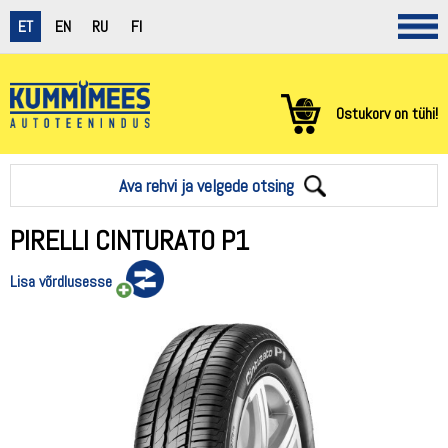
ET
EN
RU
FI
Ostukorv on tühi!
Ava rehvi ja velgede otsing
PIRELLI CINTURATO P1
Lisa võrdlusesse