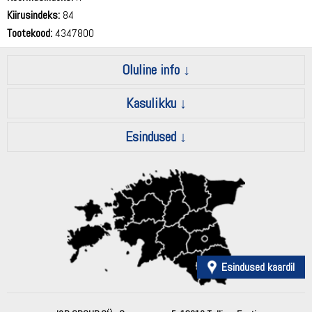
Kiirusindeks:
84
Tootekood:
4347800
Oluline info
Kasulikku
Esindused
Esindused kaardil