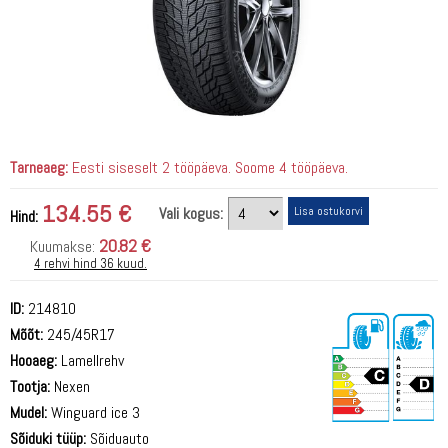
Tarneaeg:
Eesti siseselt 2 tööpäeva. Soome 4 tööpäeva.
134.55 €
Vali kogus:
Hind:
20.82 €
Kuumakse:
4 rehvi hind 36 kuud.
ID:
214810
Mõõt:
245/45R17
Hooaeg:
Lamellrehv
Tootja:
Nexen
Mudel:
Winguard ice 3
Sõiduki tüüp:
Sõiduauto