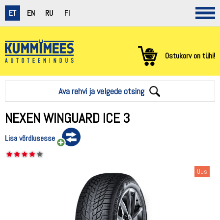
ET
EN
RU
FI
Ostukorv on tühi!
Ava rehvi ja velgede otsing
NEXEN WINGUARD ICE 3
Lisa võrdlusesse
Uus