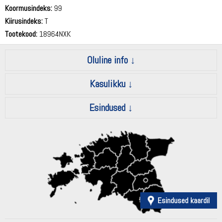
72 dB
Koormusindeks:
99
Kiirusindeks:
T
Tootekood:
18964NXK
Oluline info
Kasulikku
Esindused
Esindused kaardil