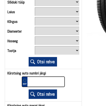
Sõiduki tüüp
Laius
Kõrgus
Diameeter
Hooaeg
Tootja
Kiirotsing auto numbri järgi
Kiirotsing auto margi järgi