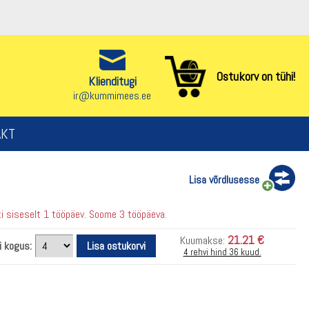
Ostukorv on tühi!
Klienditugi
ir@kummimees.ee
AKT
Lisa võrdlusesse
i siseselt 1 tööpäev. Soome 3 tööpäeva.
21.21 €
Kuumakse:
i kogus:
4 rehvi hind 36 kuud.