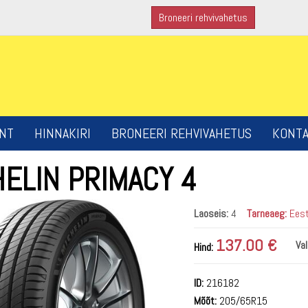
Broneeri rehvivahetus
NT
HINNAKIRI
BRONEERI REHVIVAHETUS
KONT
ELIN PRIMACY 4
Laoseis:
4
Tarneaeg:
Eest
137.00 €
Val
Hind:
ID:
216182
Mõõt:
205/65R15