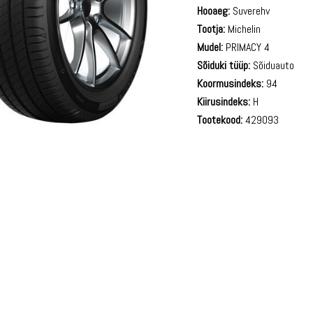
Hooaeg:
Suverehv
Tootja:
Michelin
Mudel:
PRIMACY 4
Sõiduki tüüp:
Sõiduauto
Koormusindeks:
94
Kiirusindeks:
H
Tootekood:
429093