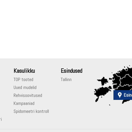
Kasulikku
Esindused
TOP tooted
Tallinn
Uued mudelid
Esin
Rehvisoovitused
Kampaaniad
Spidomeetri kontroll
ri