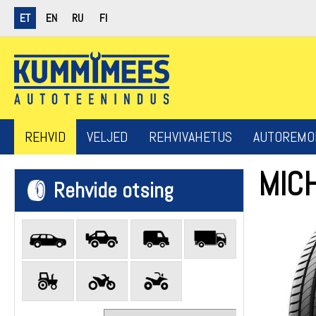
ET
EN
RU
FI
REHVID
VELJED
REHVIVAHETUS
AUTOREMO
MICH
Rehvide otsing