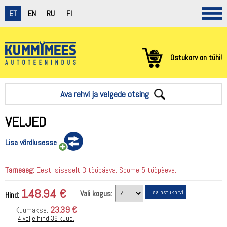
ET
EN
RU
FI
Ostukorv on tühi!
Ava rehvi ja velgede otsing
VELJED
Lisa võrdlusesse
Tarneaeg:
Eesti siseselt 3 tööpäeva. Soome 5 tööpäeva.
148.94 €
Vali kogus:
Hind:
23.39 €
Kuumakse:
4 velje hind 36 kuud.