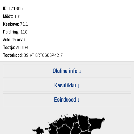
ID:
171605
Mõõt:
16"
Keskava:
71.1
Poldiring:
118
Aukude arv:
5
Tootja:
ALUTEC
Tootekood:
DS-AT-GRT6666P42-7
Oluline info
Kasulikku
Esindused