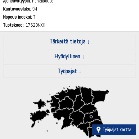
Ajoneuvotyypin:
Henkilöauto
Kantavuusluku:
94
Nopeus indeksi:
T
Tuotekoodi:
17628NXK
Tärkeitä tietoja
Hyödyllinen
Työpajat
Työpajat kartta