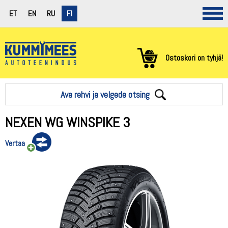
ET
EN
RU
FI
Ostoskori on tyhjä!
Ava rehvi ja velgede otsing
NEXEN WG WINSPIKE 3
Vertaa