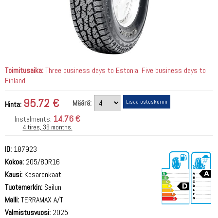
Toimitusaika:
Three business days to Estonia. Five business days to
Finland.
95.72 €
Määrä:
Hinta:
14.76 €
Instalments:
4 tires, 36 months.
ID:
187923
Kokoa:
205/80R16
Kausi:
Kesärenkaat
Tuotemerkin:
Sailun
Malli:
TERRAMAX A/T
Valmistusvuosi:
2025
73 dB