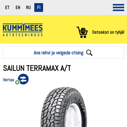
ET
EN
RU
FI
Ostoskori on tyhjä!
Ava rehvi ja velgede otsing
SAILUN TERRAMAX A/T
Vertaa