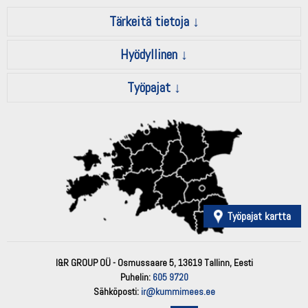
Tärkeitä tietoja
Hyödyllinen
Työpajat
Työpajat kartta
I&R GROUP OÜ - Osmussaare 5, 13619 Tallinn, Eesti
Puhelin:
605 9720
Sähköposti:
ir@kummimees.ee