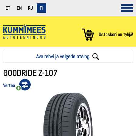
ET
EN
RU
FI
Ostoskori on tyhjä!
Ava rehvi ja velgede otsing
GOODRIDE Z-107
Vertaa