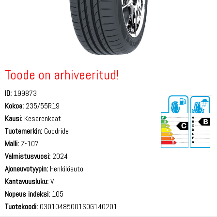
Toode on arhiveeritud!
ID:
199873
Kokoa:
235/55R19
Kausi:
Kesärenkaat
Tuotemerkin:
Goodride
Malli:
Z-107
Valmistusvuosi:
2024
72 dB
Ajoneuvotyypin:
Henkilöauto
Kantavuusluku:
V
Nopeus indeksi:
105
Tuotekoodi:
03010485001S0G140201