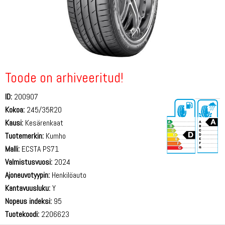
Toode on arhiveeritud!
ID:
200907
Kokoa:
245/35R20
Kausi:
Kesärenkaat
Tuotemerkin:
Kumho
Malli:
ECSTA PS71
Valmistusvuosi:
2024
72 dB
Ajoneuvotyypin:
Henkilöauto
Kantavuusluku:
Y
Nopeus indeksi:
95
Tuotekoodi:
2206623