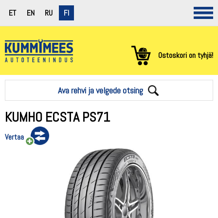
ET
EN
RU
FI
Ostoskori on tyhjä!
Ava rehvi ja velgede otsing
KUMHO ECSTA PS71
Vertaa