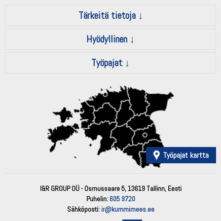
Tärkeitä tietoja
Hyödyllinen
Työpajat
Työpajat kartta
I&R GROUP OÜ - Osmussaare 5, 13619 Tallinn, Eesti
Puhelin:
605 9720
Sähköposti:
ir@kummimees.ee