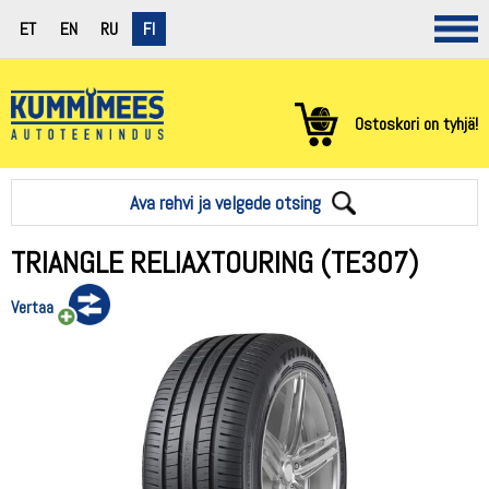
ET
EN
RU
FI
Ostoskori on tyhjä!
Ava rehvi ja velgede otsing
TRIANGLE RELIAXTOURING (TE307)
Vertaa