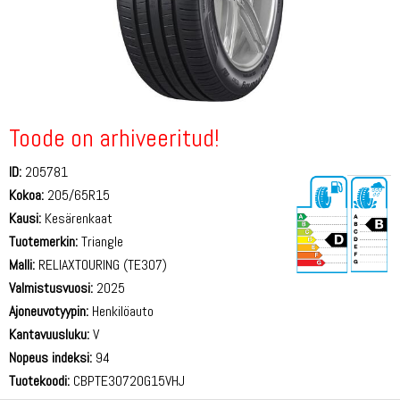
Toode on arhiveeritud!
ID:
205781
Kokoa:
205/65R15
Kausi:
Kesärenkaat
Tuotemerkin:
Triangle
Malli:
RELIAXTOURING (TE307)
Valmistusvuosi:
2025
71 dB
Ajoneuvotyypin:
Henkilöauto
Kantavuusluku:
V
Nopeus indeksi:
94
Tuotekoodi:
CBPTE30720G15VHJ