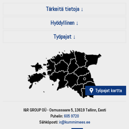
Tärkeitä tietoja
Hyödyllinen
Työpajat
Työpajat kartta
I&R GROUP OÜ - Osmussaare 5, 13619 Tallinn, Eesti
Puhelin:
605 9720
Sähköposti:
ir@kummimees.ee