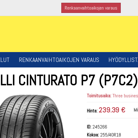
Renkaanvaihtoaikojen varaus
ELUT
RENKAANVAIHTOAIKOJEN VARAUS
HYÖDYLLIST
LLI CINTURATO P7 (P7C2)
Toimitusaika:
Three business
239.39 €
Mä
Hinta:
ID:
245266
Kokoa:
255/40R18