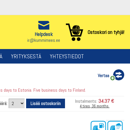
Ostoskori on tyhjä!
Helpdesk
ir@kummimees.ee
Ä
YRITYKSESTÄ
YHTEYSTIEDOT
Vertaa
 days to Estonia. Five business days to Finland.
34.37 €
Instalments:
ärä:
4 tires, 36 months.