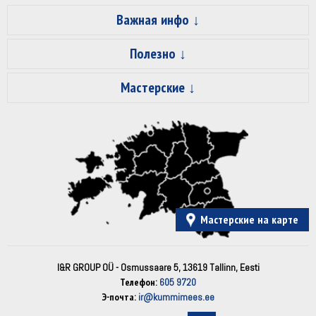
Важная инфо
Полезно
Мастерские
Мастерские на карте
I&R GROUP OÜ - Osmussaare 5, 13619 Tallinn, Eesti
Телефон:
605 9720
Э-почта:
ir@kummimees.ee