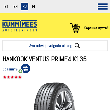
ET
EN
RU
FI
Корзина пуста!
Ava rehvi ja velgede otsing
HANKOOK VENTUS PRIME4 K135
Сравнить