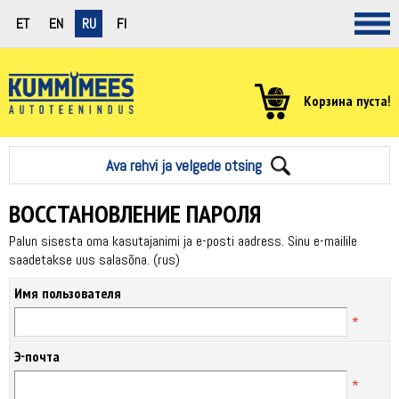
ET
EN
RU
FI
Корзина пуста!
Ava rehvi ja velgede otsing
ВОССТАНОВЛЕНИЕ ПАРОЛЯ
Palun sisesta oma kasutajanimi ja e-posti aadress. Sinu e-mailile
saadetakse uus salasõna. (rus)
Имя пользователя
Э-почта