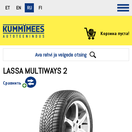
ET
EN
RU
FI
Корзина пуста!
Ava rehvi ja velgede otsing
LASSA MULTIWAYS 2
Сравнить