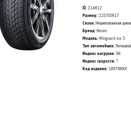
ID:
214812
Размер:
215/55R17
Сезон:
Нешипованная шин
Бренд:
Nexen
Модель:
Winguard ice 3
Тип автомобиля:
Легково
Индекс нагрузки:
98
Индекс скорости:
T
Код изделия:
18978NXK