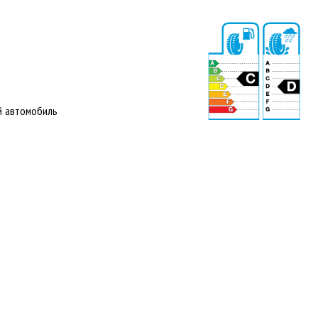
а
й автомобиль
72 dB