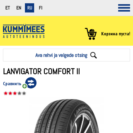
ET
EN
RU
FI
Корзина пуста!
Ava rehvi ja velgede otsing
LANVIGATOR COMFORT II
Сравнить