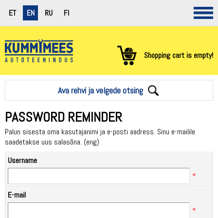
ET
EN
RU
FI
Shopping cart is empty!
Ava rehvi ja velgede otsing
PASSWORD REMINDER
Palun sisesta oma kasutajanimi ja e-posti aadress. Sinu e-mailile
saadetakse uus salasõna. (eng)
Username
E-mail