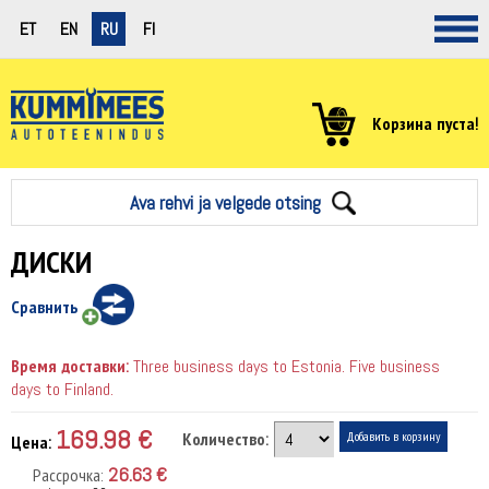
ET
EN
RU
FI
Корзина пуста!
Ava rehvi ja velgede otsing
ДИСКИ
Сравнить
Время доставки:
Three business days to Estonia. Five business
days to Finland.
169.98 €
Количество:
Цена:
26.63 €
Рассрочка: