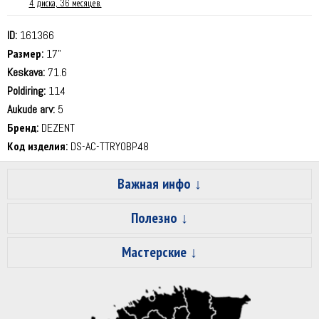
4 диска, 36 месяцев.
ID:
161366
Размер:
17"
Keskava:
71.6
Poldiring:
114
Aukude arv:
5
Бренд:
DEZENT
Код изделия:
DS-AC-TTRY0BP48
Важная инфо
Полезно
Мастерские