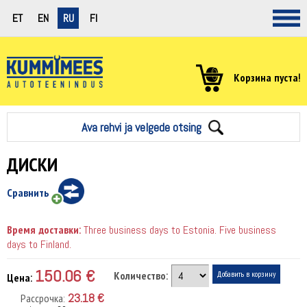
ET
EN
RU
FI
Корзина пуста!
Ava rehvi ja velgede otsing
ДИСКИ
Сравнить
Время доставки:
Three business days to Estonia. Five business
days to Finland.
150.06 €
Количество:
Цена:
23.18 €
Рассрочка: