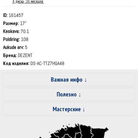
4 диска, 36 месяцев.
ID:
161457
Размер:
17"
Keskava:
70.1
Poldiring:
108
Aukude arv:
5
Бренд:
DEZENT
Код изделия:
DS-AC-TTZ7HGA48
Важная инфо
Полезно
Мастерские