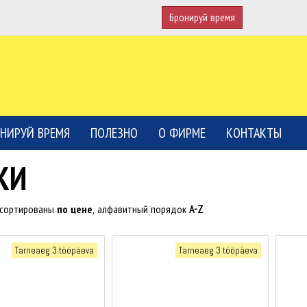
Бронируй время
НИРУЙ ВРЕМЯ
ПОЛЕЗНО
О ФИРМЕ
КОНТАКТЫ
КИ
тсортированы
по цене
, алфавитный порядок
A-Z
Tarneaeg 3 tööpäeva
Tarneaeg 3 tööpäeva