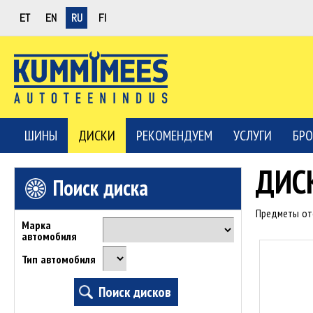
ET
EN
RU
FI
ШИНЫ
ДИСКИ
РЕКОМЕНДУЕМ
УСЛУГИ
БРО
ДИС
Поиск диска
Предметы о
Марка
автомобиля
Тип автомобиля