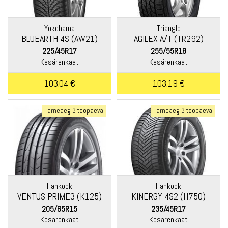
Yokohama
Triangle
BLUEARTH 4S (AW21)
AGILEX A/T (TR292)
225/45R17
255/55R18
Kesärenkaat
Kesärenkaat
103.04 €
103.19 €
Tarneaeg 3 tööpäeva
Tarneaeg 3 tööpäeva
Hankook
Hankook
VENTUS PRIME3 (K125)
KINERGY 4S2 (H750)
205/65R15
235/45R17
Kesärenkaat
Kesärenkaat