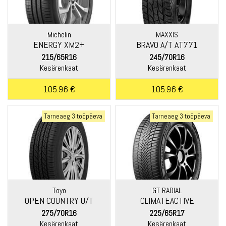
Michelin
MAXXIS
ENERGY XM2+
BRAVO A/T AT771
215/65R16
245/70R16
Kesärenkaat
Kesärenkaat
105.96 €
105.96 €
Tarneaeg 3 tööpäeva
Tarneaeg 3 tööpäeva
Toyo
GT RADIAL
OPEN COUNTRY U/T
CLIMATEACTIVE
275/70R16
225/65R17
Kesärenkaat
Kesärenkaat