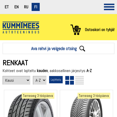
ET
EN
RU
FI
Ostoskori on tyhjä!
Ava rehvi ja velgede otsing
RENKAAT
Kohteet ovat lajiteltu
kauden
, aakkosellinen järjestys
A-Z
Tarneaeg 3 tööpäeva
Tarneaeg 3 tööpäeva