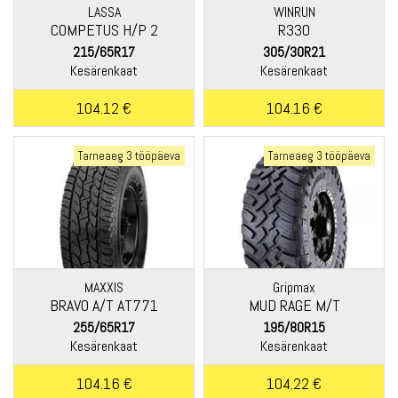
LASSA
WINRUN
COMPETUS H/P 2
R330
215/65R17
305/30R21
Kesärenkaat
Kesärenkaat
104.12 €
104.16 €
Tarneaeg 3 tööpäeva
Tarneaeg 3 tööpäeva
MAXXIS
Gripmax
BRAVO A/T AT771
MUD RAGE M/T
255/65R17
195/80R15
Kesärenkaat
Kesärenkaat
104.16 €
104.22 €