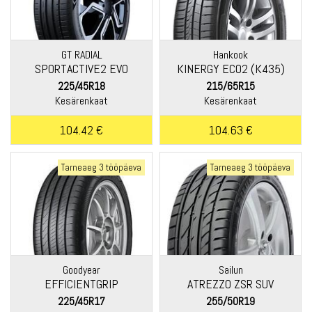
GT RADIAL
Hankook
SPORTACTIVE2 EVO
KINERGY ECO2 (K435)
225/45R18
215/65R15
Kesärenkaat
Kesärenkaat
104.42 €
104.63 €
Tarneaeg 3 tööpäeva
Tarneaeg 3 tööpäeva
Goodyear
Sailun
EFFICIENTGRIP
ATREZZO ZSR SUV
PERFORMANCE 2
225/45R17
255/50R19