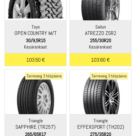
Toyo
Sailun
OPEN COUNTRY M/T
ATREZZO ZSR2
30/9,5R15
255/30R20
Kesärenkaat
Kesärenkaat
103.50 €
103.60 €
Tarneaeg 3 tööpäeva
Tarneaeg 3 tööpäeva
Triangle
Triangle
SAPPHIRE (TR257)
EFFEXSPORT (TH202)
265/65R17
275/35R20