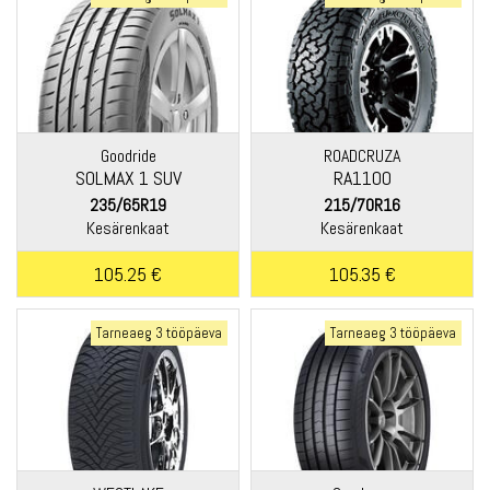
Goodride
ROADCRUZA
SOLMAX 1 SUV
RA1100
235/65R19
215/70R16
Kesärenkaat
Kesärenkaat
105.25 €
105.35 €
Tarneaeg 3 tööpäeva
Tarneaeg 3 tööpäeva