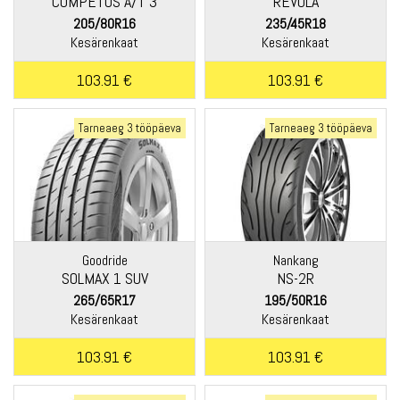
COMPETUS A/T 3
REVOLA
205/80R16
235/45R18
Kesärenkaat
Kesärenkaat
103.91 €
103.91 €
Tarneaeg 3 tööpäeva
Tarneaeg 3 tööpäeva
Goodride
Nankang
SOLMAX 1 SUV
NS-2R
265/65R17
195/50R16
Kesärenkaat
Kesärenkaat
103.91 €
103.91 €