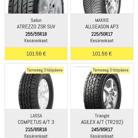
Sailun
MAXXIS
ATREZZO ZSR SUV
ALLSEASON AP3
255/55R18
225/50R17
Kesärenkaat
Kesärenkaat
101.56 €
101.56 €
Tarneaeg 3 tööpäeva
Tarneaeg 3 tööpäeva
LASSA
Triangle
COMPETUS A/T 3
AGILEX A/T (TR292)
215/65R16
245/65R17
Kesärenkaat
Kesärenkaat