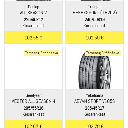
Dunlop
Triangle
ALL SEASON 2
EFFEXSPORT (TH202)
225/45R17
245/50R19
Kesärenkaat
Kesärenkaat
102.55 €
102.59 €
Tarneaeg 3 tööpäeva
Tarneaeg 3 tööpäeva
Goodyear
Yokohama
VECTOR ALL SEASON 4
ADVAN SPORT V105S
205/55R16
235/45R17
Kesärenkaat
Kesärenkaat
102.67 €
102.78 €