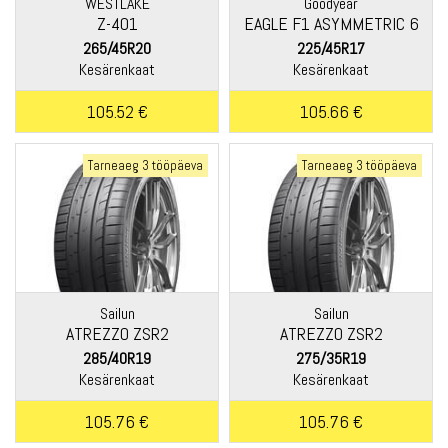
WESTLAKE
Goodyear
Z-401
EAGLE F1 ASYMMETRIC 6
265/45R20
225/45R17
Kesärenkaat
Kesärenkaat
105.52 €
105.66 €
Tarneaeg 3 tööpäeva
Tarneaeg 3 tööpäeva
Sailun
Sailun
ATREZZO ZSR2
ATREZZO ZSR2
285/40R19
275/35R19
Kesärenkaat
Kesärenkaat
105.76 €
105.76 €