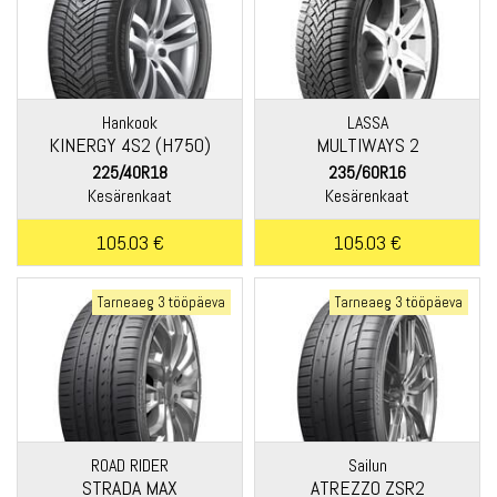
Hankook
LASSA
KINERGY 4S2 (H750)
MULTIWAYS 2
225/40R18
235/60R16
Kesärenkaat
Kesärenkaat
105.03 €
105.03 €
Tarneaeg 3 tööpäeva
Tarneaeg 3 tööpäeva
ROAD RIDER
Sailun
STRADA MAX
ATREZZO ZSR2