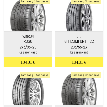
Tarneaeg 3 tööpäeva
Tarneaeg 3 tööpäeva
WINRUN
Giti
R330
GITICOMFORT F22
RUNFLAT
275/35R20
205/55R17
Kesärenkaat
Kesärenkaat
104.01 €
104.01 €
Tarneaeg 3 tööpäeva
Tarneaeg 3 tööpäeva