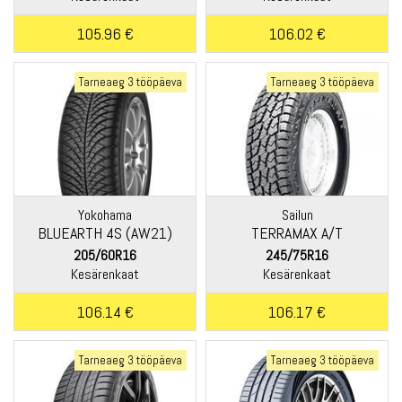
105.96 €
106.02 €
Tarneaeg 3 tööpäeva
Tarneaeg 3 tööpäeva
Yokohama
Sailun
BLUEARTH 4S (AW21)
TERRAMAX A/T
205/60R16
245/75R16
Kesärenkaat
Kesärenkaat
106.14 €
106.17 €
Tarneaeg 3 tööpäeva
Tarneaeg 3 tööpäeva