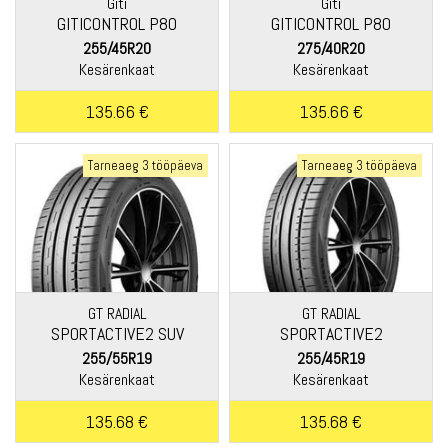
Giti
Giti
GITICONTROL P80
GITICONTROL P80
RUNFLAT
RUNFLAT
255/45R20
275/40R20
Kesärenkaat
Kesärenkaat
135.66 €
135.66 €
Tarneaeg 3 tööpäeva
Tarneaeg 3 tööpäeva
GT RADIAL
GT RADIAL
SPORTACTIVE2 SUV
SPORTACTIVE2
255/55R19
255/45R19
Kesärenkaat
Kesärenkaat
135.68 €
135.68 €