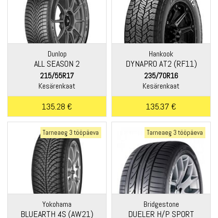
Dunlop
Hankook
ALL SEASON 2
DYNAPRO AT2 (RF11)
215/55R17
235/70R16
Kesärenkaat
Kesärenkaat
135.28 €
135.37 €
Tarneaeg 3 tööpäeva
Tarneaeg 3 tööpäeva
Yokohama
Bridgestone
BLUEARTH 4S (AW21)
DUELER H/P SPORT