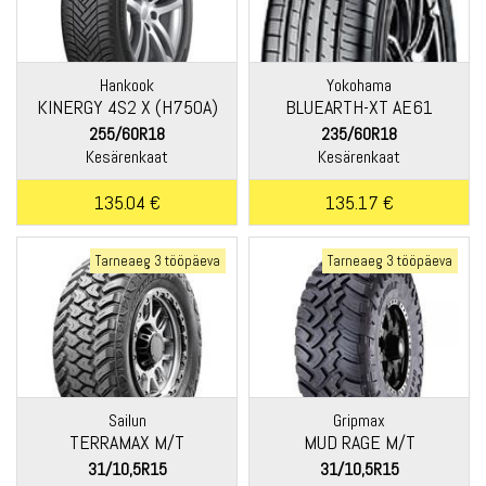
Hankook
Yokohama
KINERGY 4S2 X (H750A)
BLUEARTH-XT AE61
255/60R18
235/60R18
Kesärenkaat
Kesärenkaat
135.04 €
135.17 €
Tarneaeg 3 tööpäeva
Tarneaeg 3 tööpäeva
Sailun
Gripmax
TERRAMAX M/T
MUD RAGE M/T
31/10,5R15
31/10,5R15