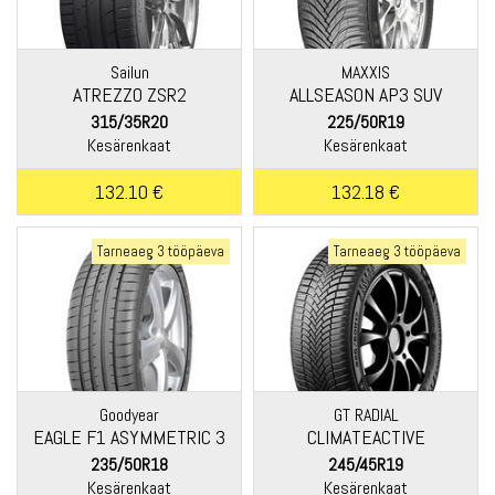
Sailun
MAXXIS
ATREZZO ZSR2
ALLSEASON AP3 SUV
315/35R20
225/50R19
Kesärenkaat
Kesärenkaat
132.10 €
132.18 €
Tarneaeg 3 tööpäeva
Tarneaeg 3 tööpäeva
Goodyear
GT RADIAL
EAGLE F1 ASYMMETRIC 3
CLIMATEACTIVE
SUV
235/50R18
245/45R19
Kesärenkaat
Kesärenkaat