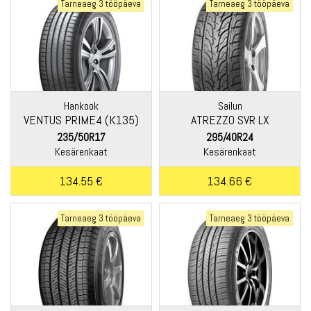
Tarneaeg 3 tööpäeva
Tarneaeg 3 tööpäeva
Hankook
Sailun
VENTUS PRIME4 (K135)
ATREZZO SVR LX
235/50R17
295/40R24
Kesärenkaat
Kesärenkaat
134.55 €
134.66 €
Tarneaeg 3 tööpäeva
Tarneaeg 3 tööpäeva