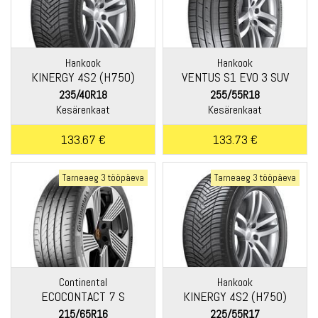
Hankook
Hankook
KINERGY 4S2 (H750)
VENTUS S1 EVO 3 SUV
(K127A)
235/40R18
255/55R18
Kesärenkaat
Kesärenkaat
133.67 €
133.73 €
Tarneaeg 3 tööpäeva
Tarneaeg 3 tööpäeva
Continental
Hankook
ECOCONTACT 7 S
KINERGY 4S2 (H750)
215/65R16
225/55R17