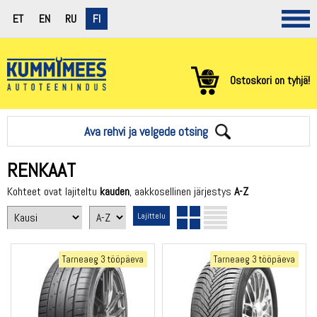
ET
EN
RU
FI
Ostoskori on tyhjä!
Ava rehvi ja velgede otsing
RENKAAT
Kohteet ovat lajiteltu
kauden
, aakkosellinen järjestys
A-Z
Tarneaeg 3 tööpäeva
Tarneaeg 3 tööpäeva